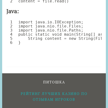
2
content 
=
file
.read()
Java:
1
import
java.io.IOException;
2
import
java.nio.file.Files;
3
import
java.nio.file.Paths;
4
public
static
void
main(String[] args
5
String content = 
new
String(Files
6
}
ПИТОШКА
РЕЙТИНГ ЛУЧШИХ КАЗИНО ПО
ОТЗЫВАМ ИГРОКОВ