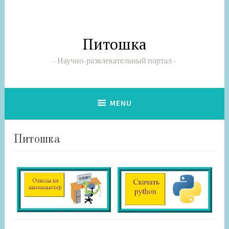
Skip
to
content
Питошка
Научно-развлекательный портал
MENU
Питошка