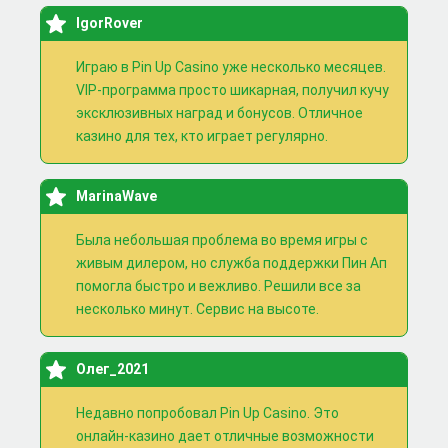
IgorRover
Играю в Pin Up Casino уже несколько месяцев.
VIP-программа просто шикарная, получил кучу
эксклюзивных наград и бонусов. Отличное
казино для тех, кто играет регулярно.
MarinaWave
Была небольшая проблема во время игры с
живым дилером, но служба поддержки Пин Ап
помогла быстро и вежливо. Решили все за
несколько минут. Сервис на высоте.
Олег_2021
Недавно попробовал Pin Up Casino. Это
онлайн-казино дает отличные возможности